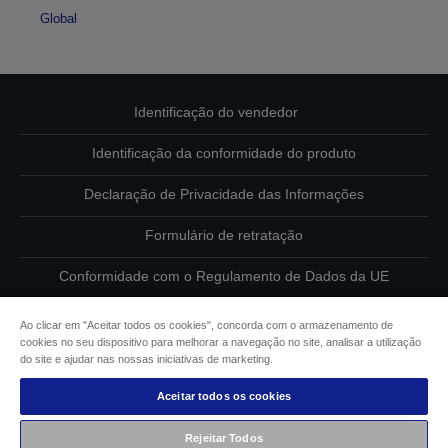
Global
Identificação do vendedor
Identificação da conformidade do produto
Declaração de Privacidade das Informações
Formulário de retratação
Conformidade com o Regulamento de Dados da UE
Contacte-nos sobre os seus dados
Ao clicar em "Aceitar todos os cookies", concorda com o armazenamento de
cookies no seu dispositivo para melhorar a navegação no site, analisar a utilização
Informações sobre cookies
do site e ajudar nas nossas iniciativas de marketing.
Aceitar todos os cookies
Compromisso da Epson para com a acessibilidade
Rejeitar Todos