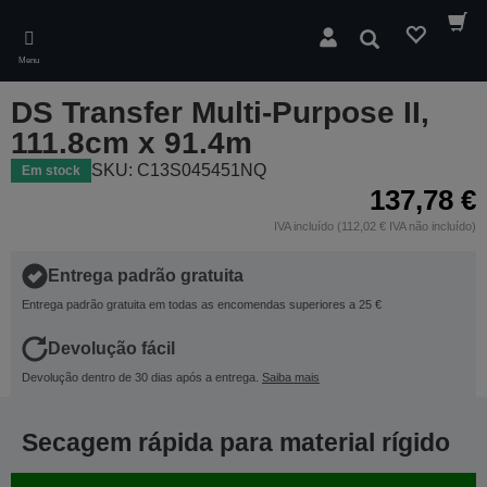
Skip
to
Pesquisar
main
Menu
content
DS Transfer Multi-Purpose II,
111.8cm x 91.4m
SKU: C13S045451NQ
Em stock
137,78 €
IVA incluído (112,02 € IVA não incluído)
Entrega padrão gratuita
Entrega padrão gratuita em todas as encomendas superiores a 25 €
Devolução fácil
Devolução dentro de 30 dias após a entrega.
Saiba mais
Secagem rápida para material rígido