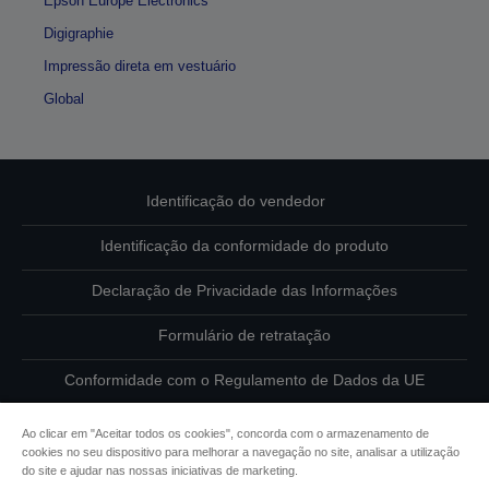
Epson Europe Electronics
Digigraphie
Impressão direta em vestuário
Global
Identificação do vendedor
Identificação da conformidade do produto
Declaração de Privacidade das Informações
Formulário de retratação
Conformidade com o Regulamento de Dados da UE
Contacte-nos sobre os seus dados
Ao clicar em "Aceitar todos os cookies", concorda com o armazenamento de
cookies no seu dispositivo para melhorar a navegação no site, analisar a utilização
Informações sobre cookies
do site e ajudar nas nossas iniciativas de marketing.