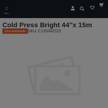
Skip
to
Pesquisar
main
Menu
content
Cold Press Bright 44"x 15m
SKU: C13S042315
Descontinuado