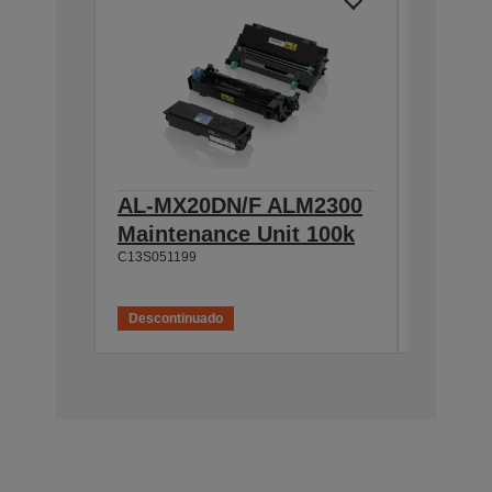
AL-MX20DN/F ALM2300
AL-M2
Maintenance Unit 100k
Capaci
C13S051199
Cartri
C13S0505
Descontinuado
Desconti