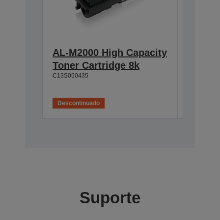
AL-M2000 High Capacity
AL-M20
Toner Cartridge 8k
Capaci
C13S050435
Cartri
C13S0504
Descontinuado
Desconti
Suporte