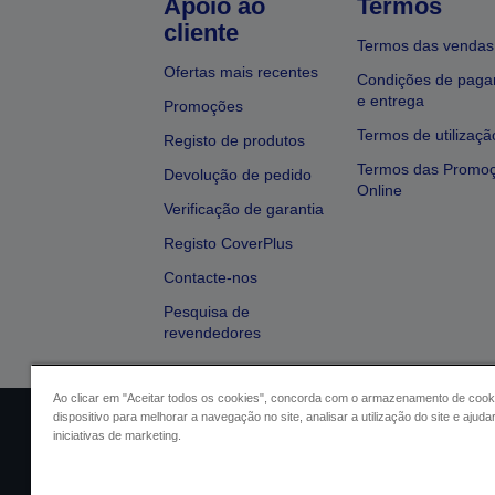
Apoio ao
Termos
cliente
Termos das vendas
Ofertas mais recentes
Condições de pag
e entrega
Promoções
Termos de utilizaçã
Registo de produtos
Termos das Promo
Devolução de pedido
Online
Verificação de garantia
Registo CoverPlus
Contacte-nos
Pesquisa de
revendedores
Ao clicar em "Aceitar todos os cookies", concorda com o armazenamento de cook
dispositivo para melhorar a navegação no site, analisar a utilização do site e ajud
Identificação do vendedor
Identifica
iniciativas de marketing.
Conformidade com o Regu