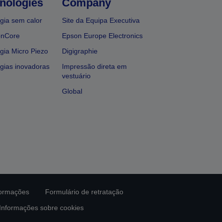
nologies
Company
gia sem calor
Site da Equipa Executiva
onCore
Epson Europe Electronics
gia Micro Piezo
Digigraphie
gias inovadoras
Impressão direta em
vestuário
Global
formações
Formulário de retratação
Informações sobre cookies