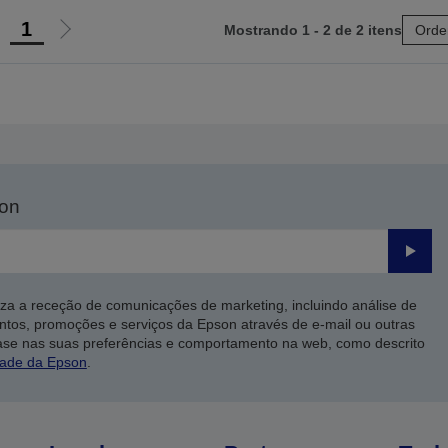
1
Mostrando 1 - 2 de 2 itens
Orde
r
Ir
ara
para
a
a
ágina
próxima
nterior
página
son
Enviar
iza a receção de comunicações de marketing, incluindo análise de
ntos, promoções e serviços da Epson através de e-mail ou outras
ase nas suas preferências e comportamento na web, como descrito
dade da Epson
.