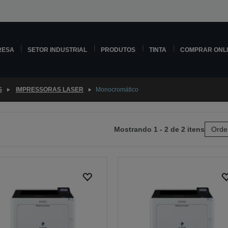
RESA
SETOR INDUSTRIAL
PRODUTOS
TINTA
COMPRAR ONL
S
IMPRESSORAS LASER
Monocromático
Mostrando 1 - 2 de 2 itens
Orde
a
óxima
ina