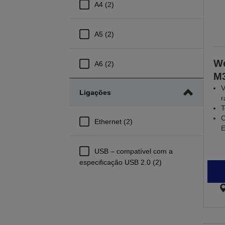
A4 (2)
A5 (2)
Wo
A6 (2)
M
V
Ligações
r
T
C
Ethernet (2)
E
USB – compatível com a
especificação USB 2.0 (2)