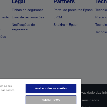
Legal
Partners
Tech
Fichas de segurança
Portal de parceiros Epson
Tecnolo
amento
Livro de reclamações
LPGA
Precisi
Notificações de
Shakira + Epson
Tecnolo
o
segurança
Tecnolo
ções
ies no seu
Aceitar todos os cookies
ar nas nossas
ção da conformidade do produto
Declaração de Privacidade das In
Rejeitar Todos
lamento de Dados da UE
Contacte-nos sobre os seus dados