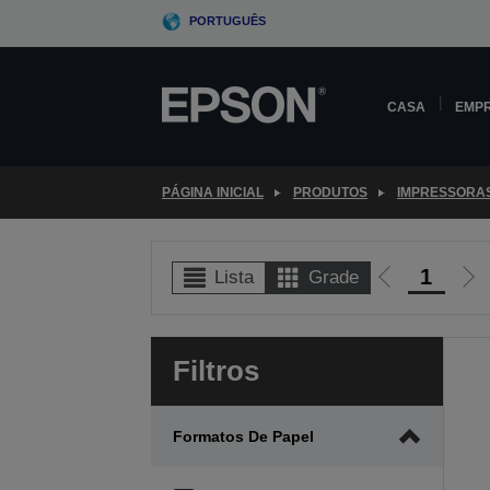
Skip
PORTUGUÊS
to
main
content
CASA
EMP
PÁGINA INICIAL
PRODUTOS
IMPRESSORA
1
Lista
Grade
Ir
Ir
para
par
a
a
Filtros
página
pr
anterior
pág
Formatos De Papel