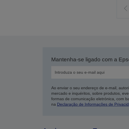
I
p
p
a
Mantenha-se ligado com a Ep
Ao enviar o seu endereço de e-mail, autor
mercado e inquéritos, sobre produtos, eve
formas de comunicação eletrónica, com b
na
Declaração de Informações de Privaci