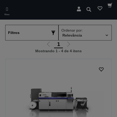
Skip
to
Pesquisar
main
Menu
content
Ordenar por:
Filtros
1
Ir
Ir
Mostrando 1 - 4 de 4 itens
para
para
a
a
página
próxima
anterior
página