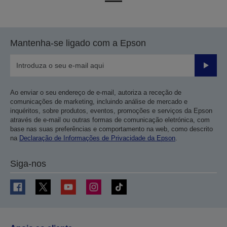
para
para
a
a
página
próxima
Mantenha-se ligado com a Epson
anterior
página
Enviar
Ao enviar o seu endereço de e-mail, autoriza a receção de
comunicações de marketing, incluindo análise de mercado e
inquéritos, sobre produtos, eventos, promoções e serviços da Epson
através de e-mail ou outras formas de comunicação eletrónica, com
base nas suas preferências e comportamento na web, como descrito
na
Declaração de Informações de Privacidade da Epson
.
Siga-nos