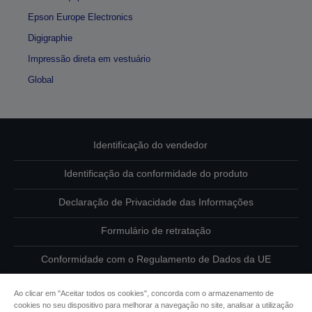
Epson Europe Electronics
Digigraphie
Impressão direta em vestuário
Global
Identificação do vendedor
Identificação da conformidade do produto
Declaração de Privacidade das Informações
Formulário de retratação
Conformidade com o Regulamento de Dados da UE
Contacte-nos sobre os seus dados
Ao clicar em "Aceitar todos os cookies", concorda com o armazenamento de
cookies no seu dispositivo para melhorar a navegação no site, analisar a utilização