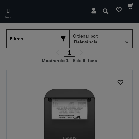
Skip
to
Pesquisar
main
Menu
content
Ordenar por:
Filtros
1
Ir
Ir
Mostrando 1 - 9 de 9 itens
para
para
a
a
página
próxima
anterior
página