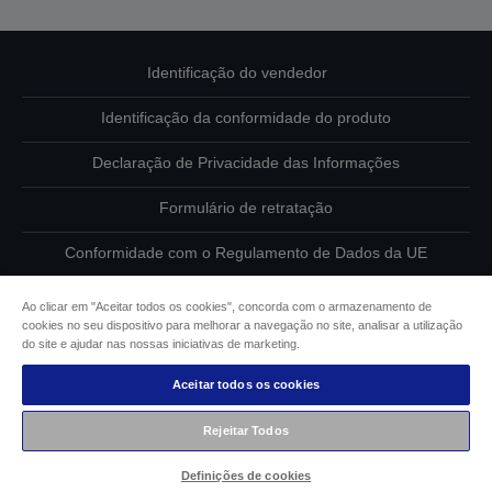
Identificação do vendedor
Identificação da conformidade do produto
Declaração de Privacidade das Informações
Formulário de retratação
Conformidade com o Regulamento de Dados da UE
Contacte-nos sobre os seus dados
Ao clicar em "Aceitar todos os cookies", concorda com o armazenamento de
cookies no seu dispositivo para melhorar a navegação no site, analisar a utilização
Informações sobre cookies
do site e ajudar nas nossas iniciativas de marketing.
Aceitar todos os cookies
Compromisso da Epson para com a acessibilidade
Rejeitar Todos
Copyright © 2026 Seiko Epson
Definições de cookies