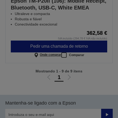
Epson TM-P20II (106): Mobile Receipt,
Bluetooth, USB-C, White EMEA
Ultraleve e compacta
Robusta e fiável
Conectividade excecional
362,58 €
IVA incluído (294,78 € IVA não incluído)
Pedir uma chamada de retorno
Onde comprar
Comparar
Mostrando 1 - 9 de 9 itens
1
Ir
Ir
para
para
a
a
página
próxima
Mantenha-se ligado com a Epson
anterior
página
Enviar