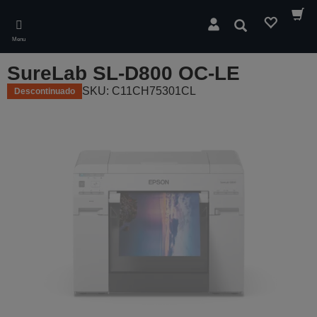
Skip
to
Pesquisar
main
Menu
content
SureLab SL-D800 OC-LE
SKU: C11CH75301CL
Descontinuado