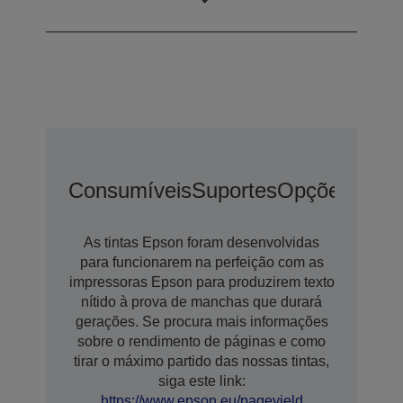
brilhante
Consumíveis
Suportes
Opções
Opçõ
As tintas Epson foram desenvolvidas
para funcionarem na perfeição com as
impressoras Epson para produzirem texto
nítido à prova de manchas que durará
gerações. Se procura mais informações
sobre o rendimento de páginas e como
tirar o máximo partido das nossas tintas,
siga este link:
https://www.epson.eu/pageyield