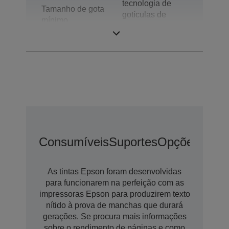
tecnologia de
Tamanho de gota
gotículas de
mínimo
dimensões
variáveis
Consumíveis
Suportes
Opções
Opçõ
As tintas Epson foram desenvolvidas
para funcionarem na perfeição com as
impressoras Epson para produzirem texto
nítido à prova de manchas que durará
gerações. Se procura mais informações
sobre o rendimento de páginas e como