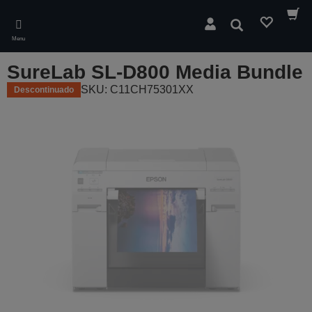
Skip
to
Pesquisar
main
Menu
content
SureLab SL-D800 Media Bundle
SKU: C11CH75301XX
Descontinuado