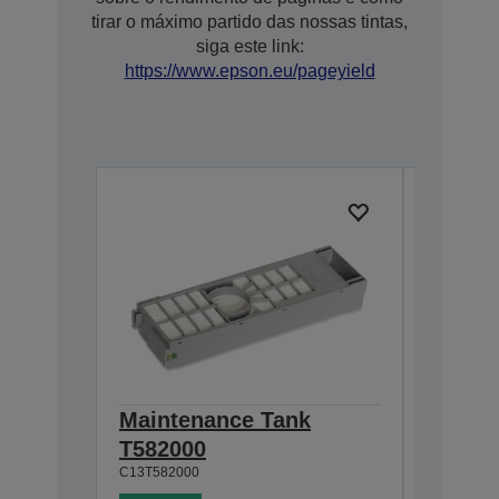
tirar o máximo partido das nossas tintas,
siga este link:
https://www.epson.eu/pageyield
Maintenance Tank
T43U L
T582000
SUREL
C13T582000
200 ml
C13T43U5