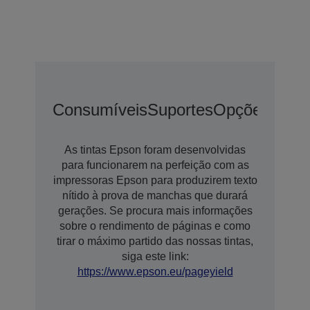
Consumíveis
Suportes
Opções
Opçõ
As tintas Epson foram desenvolvidas
para funcionarem na perfeição com as
impressoras Epson para produzirem texto
nítido à prova de manchas que durará
gerações. Se procura mais informações
sobre o rendimento de páginas e como
tirar o máximo partido das nossas tintas,
siga este link:
https://www.epson.eu/pageyield