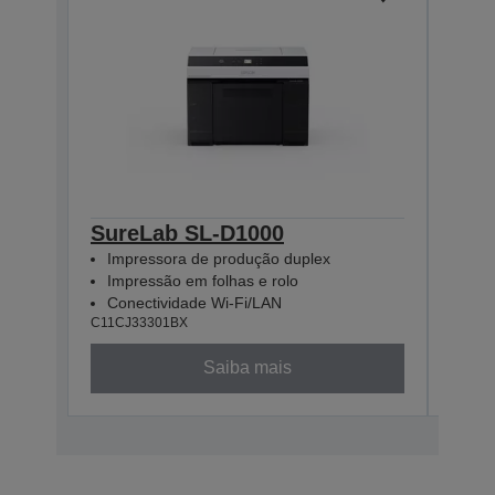
SureLab SL-D1000
Sur
Impressora de produção duplex
Imp
Impressão em folhas e rolo
Imp
Conectividade Wi-Fi/LAN
Con
C11CJ33301BX
C11CJ
Saiba mais