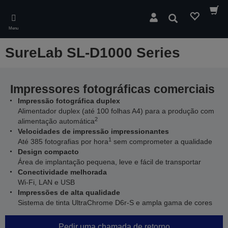
Skip
to
Pesquisar
main
Menu
content
SureLab SL-D1000 Series
Impressores fotográficas comerciais
Impressão fotográfica duplex
Alimentador duplex (até 100 folhas A4) para a produção com
2
alimentação automática
Velocidades de impressão impressionantes
1
Até 385 fotografias por hora
sem comprometer a qualidade
Design compacto
Área de implantação pequena, leve e fácil de transportar
Conectividade melhorada
Wi-Fi, LAN e USB
Impressões de alta qualidade
Sistema de tinta UltraChrome D6r-S e ampla gama de cores
Pedir uma chamada de retorno