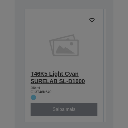
T46K5 Light Cyan
T46K1
SURELAB SL-D1000
SL-D1
250 ml
250 ml
C13T46K540
C13T46K1
Saiba mais