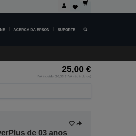
INE
ACERCA DA EPSON
SUPORTE
25,00 €
IVA incluído (20,33 € IVA não incluído)
verPlus de 03 anos