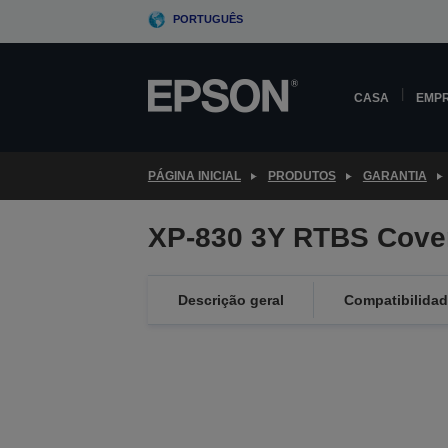
Skip
PORTUGUÊS
to
main
content
CASA
EMP
PÁGINA INICIAL
PRODUTOS
GARANTIA
XP-830 3Y RTBS Cove
Descrição geral
Compatibilida