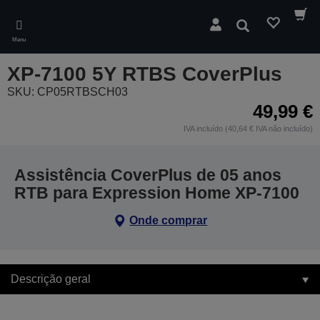
Skip
to
Pesquisar
main
Menu
content
XP-7100 5Y RTBS CoverPlus
SKU: CP05RTBSCH03
49,99 €
IVA incluído (40,64 € IVA não incluído)
Assistência CoverPlus de 05 anos
RTB para Expression Home XP-7100
Onde comprar
Descrição geral