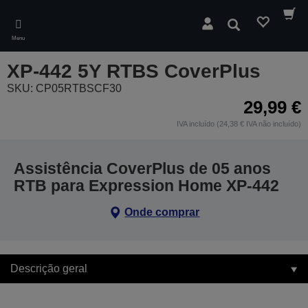
Skip
to
Pesquisar
main
Menu
content
XP-442 5Y RTBS CoverPlus
SKU: CP05RTBSCF30
29,99 €
IVA incluído (24,38 € IVA não incluído)
Assistência CoverPlus de 05 anos
RTB para Expression Home XP-442
Onde comprar
Descrição geral