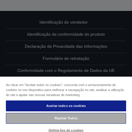
Identificação do vendedor
Identificação da conformidade do produto
Declaração de Privacidade das Informações
Formulário de retratação
Conformidade com o Regulamento de Dados da UE
Contacte-nos sobre os seus dados
Ao clicar em "Aceitar todos os cookies", concorda com o armazenamento de
cookies no seu dispositivo para melhorar a navegação no site, analisar a utilização
Informações sobre cookies
do site e ajudar nas nossas iniciativas de marketing.
Aceitar todos os cookies
Compromisso da Epson para com a acessibilidade
Rejeitar Todos
Copyright © 2026 Seiko Epson
Definições de cookies