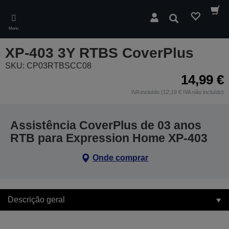
Skip
to
Pesquisar
main
Menu
content
XP-403 3Y RTBS CoverPlus
SKU: CP03RTBSCC08
14,99 €
IVA incluído (12,19 € IVA não incluído)
Assistência CoverPlus de 03 anos
RTB para Expression Home XP-403
Onde comprar
Descrição geral