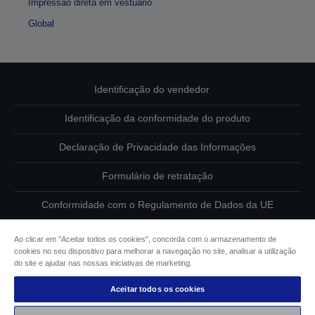
Impressão direta em vestuário
Global
Identificação do vendedor
Identificação da conformidade do produto
Declaração de Privacidade das Informações
Formulário de retratação
Conformidade com o Regulamento de Dados da UE
Contacte-nos sobre os seus dados
Ao clicar em "Aceitar todos os cookies", concorda com o armazenamento de
cookies no seu dispositivo para melhorar a navegação no site, analisar a utilização
Informações sobre cookies
do site e ajudar nas nossas iniciativas de marketing.
Aceitar todos os cookies
Compromisso da Epson para com a acessibilidade