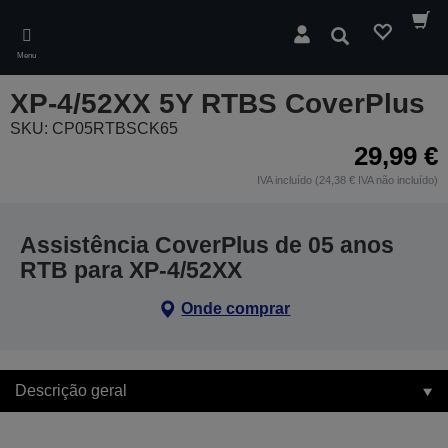
Skip
to
Pesquisar
main
Menu
content
XP-4/52XX 5Y RTBS CoverPlus
SKU: CP05RTBSCK65
29,99 €
IVA incluído (24,38 € IVA não incluído)
Assistência CoverPlus de 05 anos
RTB para XP-4/52XX
Onde comprar
Descrição geral