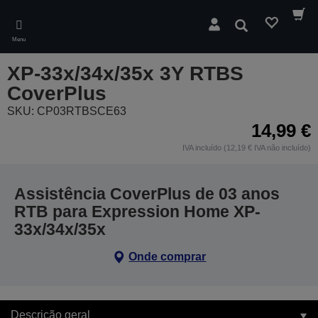
Skip
to
Pesquisar
main
Menu
content
XP-33x/34x/35x 3Y RTBS
CoverPlus
SKU: CP03RTBSCE63
14,99 €
IVA incluído (12,19 € IVA não incluído)
Assistência CoverPlus de 03 anos
RTB para Expression Home XP-
33x/34x/35x
Onde comprar
Descrição geral