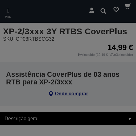
Skip
to
Pesquisar
main
Menu
content
XP-2/3xxx 3Y RTBS CoverPlus
SKU: CP03RTBSCG32
14,99 €
IVA incluído (12,19 € IVA não incluído)
Assistência CoverPlus de 03 anos
RTB para XP-2/3xxx
Onde comprar
Descrição geral