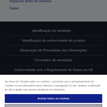
Impressão direta em vestuário
Global
Identificação do vendedor
Identificação da conformidade do produto
Declaração de Privacidade das Informações
Formulário de retratação
Conformidade com o Regulamento de Dados da UE
Contacte-nos sobre os seus dados
Ao clicar em "Aceitar todos os cookies", concorda com o armazenamento de
cookies no seu dispositivo para melhorar a navegação no site, analisar a utilização
Informações sobre cookies
do site e ajudar nas nossas iniciativas de marketing.
Aceitar todos os cookies
Compromisso da Epson para com a acessibilidade