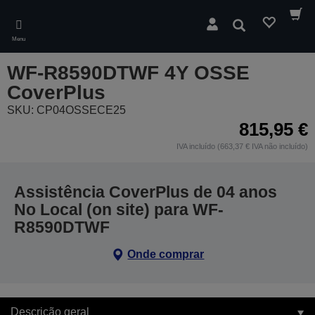
Skip
to
Pesquisar
main
Menu
content
WF-R8590DTWF 4Y OSSE
CoverPlus
SKU: CP04OSSECE25
815,95 €
IVA incluído (663,37 € IVA não incluído)
Assistência CoverPlus de 04 anos
No Local (on site) para WF-
R8590DTWF
Onde comprar
Descrição geral