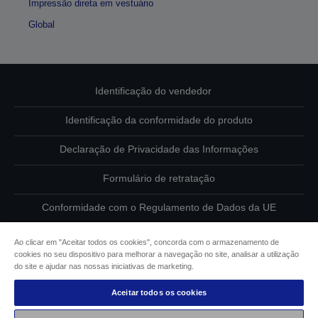
Impressão direta em vestuário
Global
Identificação do vendedor
Identificação da conformidade do produto
Declaração de Privacidade das Informações
Formulário de retratação
Conformidade com o Regulamento de Dados da UE
Contacte-nos sobre os seus dados
Ao clicar em "Aceitar todos os cookies", concorda com o armazenamento de
cookies no seu dispositivo para melhorar a navegação no site, analisar a utilização
Informações sobre cookies
do site e ajudar nas nossas iniciativas de marketing.
Aceitar todos os cookies
Compromisso da Epson para com a acessibilidade