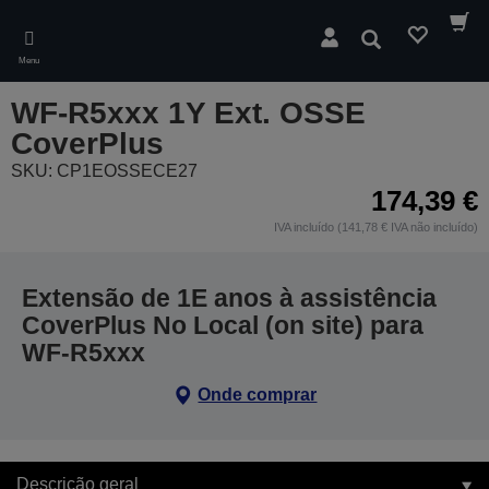
Skip
to
Pesquisar
main
Menu
content
WF-R5xxx 1Y Ext. OSSE
CoverPlus
SKU: CP1EOSSECE27
174,39 €
IVA incluído (141,78 € IVA não incluído)
Extensão de 1E anos à assistência
CoverPlus No Local (on site) para
WF-R5xxx
Onde comprar
Descrição geral