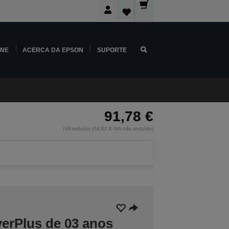
INE
ACERCA DA EPSON
SUPORTE
91,78 €
IVA incluído (74,62 € IVA não incluído)
verPlus de 03 anos