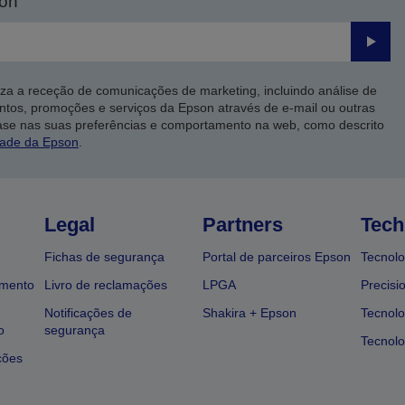
son
Enviar
iza a receção de comunicações de marketing, incluindo análise de
ntos, promoções e serviços da Epson através de e-mail ou outras
ase nas suas preferências e comportamento na web, como descrito
dade da Epson
.
Legal
Partners
Tech
Fichas de segurança
Portal de parceiros Epson
Tecnolo
amento
Livro de reclamações
LPGA
Precisi
Notificações de
Shakira + Epson
Tecnolo
o
segurança
Tecnolo
ções