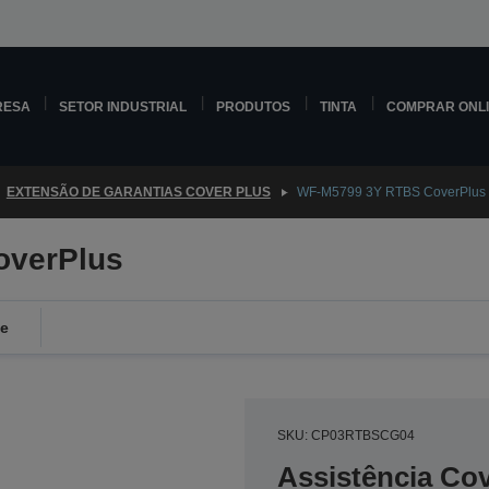
RESA
SETOR INDUSTRIAL
PRODUTOS
TINTA
COMPRAR ONL
EXTENSÃO DE GARANTIAS COVER PLUS
WF-M5799 3Y RTBS CoverPlus
overPlus
de
SKU: CP03RTBSCG04
Assistência Co