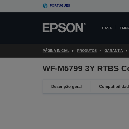
Skip
PORTUGUÊS
to
main
content
CASA
EMP
PÁGINA INICIAL
PRODUTOS
GARANTIA
WF-M5799 3Y RTBS C
Descrição geral
Compatibilida