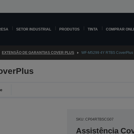
RESA
SETOR INDUSTRIAL
PRODUTOS
TINTA
COMPRAR ONL
EXTENSÃO DE GARANTIAS COVER PLUS
WF-M5299 4Y RTBS CoverPlus
overPlus
de
SKU: CP04RTBSCG07
Assistência Co