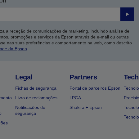
son
Enviar
iza a receção de comunicações de marketing, incluindo análise de
ntos, promoções e serviços da Epson através de e-mail ou outras
ase nas suas preferências e comportamento na web, como descrito
dade da Epson
.
Legal
Partners
Tech
Fichas de segurança
Portal de parceiros Epson
Tecnolo
amento
Livro de reclamações
LPGA
Precisi
Notificações de
Shakira + Epson
Tecnolo
o
segurança
Tecnolo
ções