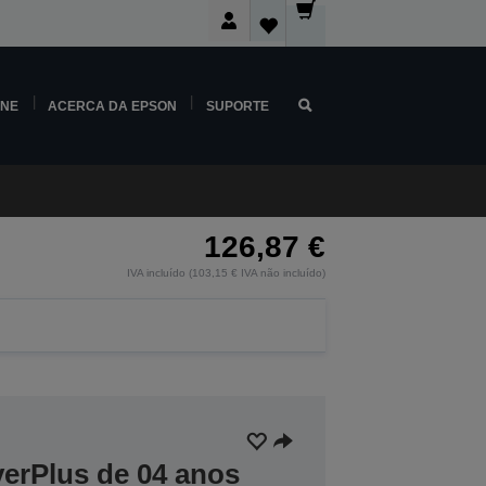
INE
ACERCA DA EPSON
SUPORTE
126,87 €
IVA incluído (103,15 € IVA não incluído)
verPlus de 04 anos