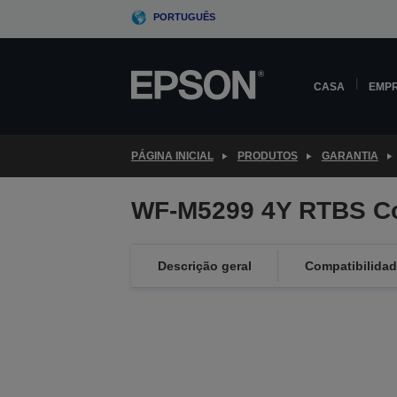
Skip
PORTUGUÊS
to
main
content
CASA
EMP
PÁGINA INICIAL
PRODUTOS
GARANTIA
WF-M5299 4Y RTBS C
Descrição geral
Compatibilida