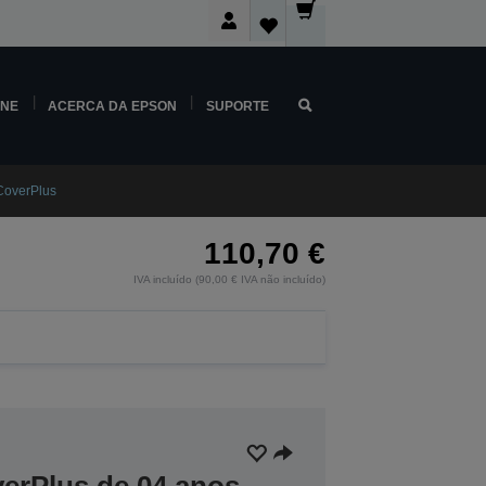
INE
ACERCA DA EPSON
SUPORTE
overPlus
110,70 €
IVA incluído (90,00 € IVA não incluído)