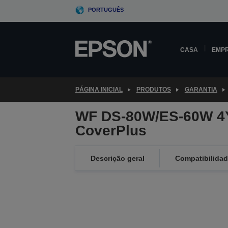
Skip
PORTUGUÊS
to
main
content
CASA
EMP
PÁGINA INICIAL
PRODUTOS
GARANTIA
WF DS-80W/ES-60W 4
CoverPlus
Descrição geral
Compatibilida