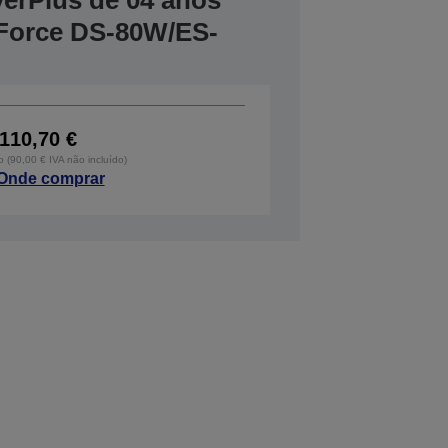
verPlus de 04 anos
Force DS-80W/ES-
110,70 €
o (90,00 € IVA não incluído)
Onde comprar