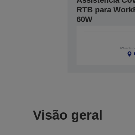
Assistência Co
RTB para Work
60W
IVA incluíd
Visão geral