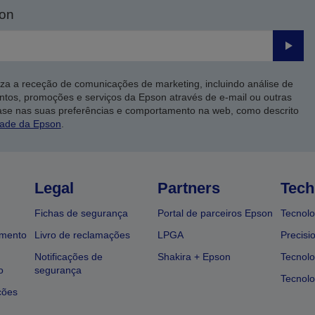
son
Enviar
iza a receção de comunicações de marketing, incluindo análise de
ntos, promoções e serviços da Epson através de e-mail ou outras
ase nas suas preferências e comportamento na web, como descrito
dade da Epson
.
Legal
Partners
Tech
Fichas de segurança
Portal de parceiros Epson
Tecnolo
amento
Livro de reclamações
LPGA
Precisi
Notificações de
Shakira + Epson
Tecnolo
o
segurança
Tecnolo
ções