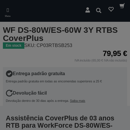
Skip
to
Pesquisar
main
Menu
content
WF DS-80W/ES-60W 3Y RTBS
CoverPlus
SKU: CP03RTBSB253
Em stock
79,95 €
IVA incluído (65,00 € IVA não incluído)
Entrega padrão gratuita
Entrega padrão gratuita em todas as encomendas superiores a 25 €
Devolução fácil
Devolução dentro de 30 dias após a entrega.
Saiba mais
Assistência CoverPlus de 03 anos
RTB para WorkForce DS-80W/ES-