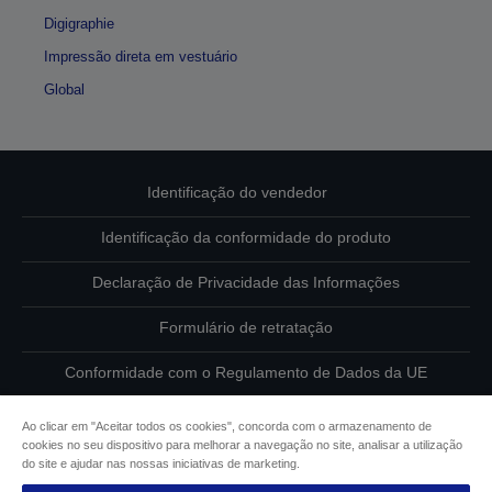
Digigraphie
Impressão direta em vestuário
Global
Identificação do vendedor
Identificação da conformidade do produto
Declaração de Privacidade das Informações
Formulário de retratação
Conformidade com o Regulamento de Dados da UE
Contacte-nos sobre os seus dados
Ao clicar em "Aceitar todos os cookies", concorda com o armazenamento de
cookies no seu dispositivo para melhorar a navegação no site, analisar a utilização
Informações sobre cookies
do site e ajudar nas nossas iniciativas de marketing.