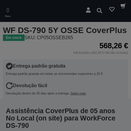
Skip
to
Pesquisar
main
Menu
content
WF DS-790 5Y OSSE CoverPlus
SKU: CP05OSSEB265
Em stock
568,26 €
IVA incluído (462,00 € IVA não incluído)
Entrega padrão gratuita
Entrega padrão gratuita em todas as encomendas superiores a 25 €
Devolução fácil
Devolução dentro de 30 dias após a entrega.
Saiba mais
Assistência CoverPlus de 05 anos
No Local (on site) para WorkForce
DS-790