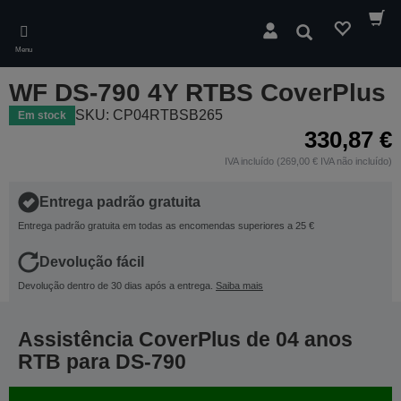
Skip
to
Pesquisar
main
Menu
content
WF DS-790 4Y RTBS CoverPlus
SKU: CP04RTBSB265
Em stock
330,87 €
IVA incluído (269,00 € IVA não incluído)
Entrega padrão gratuita
Entrega padrão gratuita em todas as encomendas superiores a 25 €
Devolução fácil
Devolução dentro de 30 dias após a entrega.
Saiba mais
Assistência CoverPlus de 04 anos
RTB para DS-790