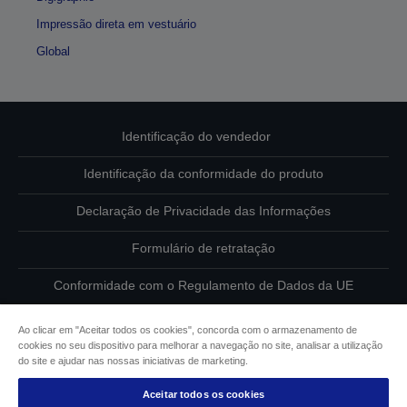
Impressão direta em vestuário
Global
Identificação do vendedor
Identificação da conformidade do produto
Declaração de Privacidade das Informações
Formulário de retratação
Conformidade com o Regulamento de Dados da UE
Contacte-nos sobre os seus dados
Ao clicar em "Aceitar todos os cookies", concorda com o armazenamento de
cookies no seu dispositivo para melhorar a navegação no site, analisar a utilização
Informações sobre cookies
do site e ajudar nas nossas iniciativas de marketing.
Aceitar todos os cookies
Compromisso da Epson para com a acessibilidade