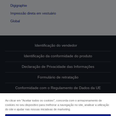
Digigraphie
Impressão direta em vestuário
Global
Identificação do vendedor
Identificação da conformidade do produto
Declaração de Privacidade das Informações
Formulário de retratação
Conformidade com o Regulamento de Dados da UE
Contacte-nos sobre os seus dados
Ao clicar em "Aceitar todos os cookies", concorda com o armazenamento de
cookies no seu dispositivo para melhorar a navegação no site, analisar a utilização
Informações sobre cookies
do site e ajudar nas nossas iniciativas de marketing.