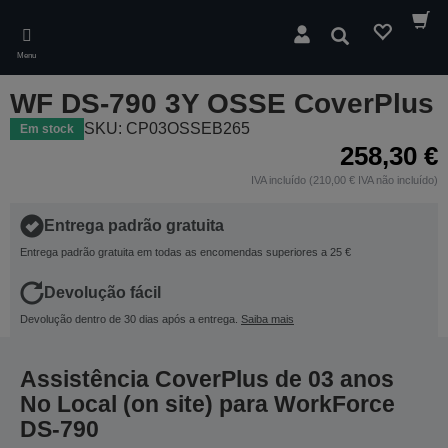
Skip
to
Pesquisar
main
Menu
content
WF DS-790 3Y OSSE CoverPlus
SKU: CP03OSSEB265
Em stock
258,30 €
IVA incluído (210,00 € IVA não incluído)
Entrega padrão gratuita
Entrega padrão gratuita em todas as encomendas superiores a 25 €
Devolução fácil
Devolução dentro de 30 dias após a entrega.
Saiba mais
Assistência CoverPlus de 03 anos
No Local (on site) para WorkForce
DS-790