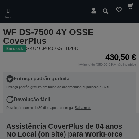
Skip
to
Pesquisar
main
Menu
content
WF DS-7500 4Y OSSE
CoverPlus
SKU: CP04OSSEB20D
Em stock
430,50 €
IVA incluído (350,00 € IVA não incluído)
Entrega padrão gratuita
Entrega padrão gratuita em todas as encomendas superiores a 25 €
Devolução fácil
Devolução dentro de 30 dias após a entrega.
Saiba mais
Assistência CoverPlus de 04 anos
No Local (on site) para WorkForce