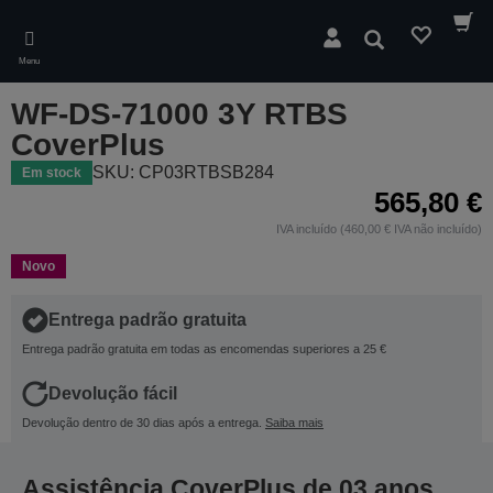
Skip
to
Pesquisar
main
Menu
content
WF-DS-71000 3Y RTBS
CoverPlus
SKU: CP03RTBSB284
Em stock
565,80 €
IVA incluído (460,00 € IVA não incluído)
Novo
Entrega padrão gratuita
Entrega padrão gratuita em todas as encomendas superiores a 25 €
Devolução fácil
Devolução dentro de 30 dias após a entrega.
Saiba mais
Assistência CoverPlus de 03 anos