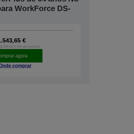
 para WorkForce DS-
1.543,65 €
 (1.255,00 € IVA não incluído)
omprar agora
Onde comprar