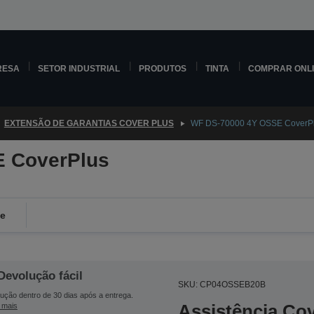
RESA
SETOR INDUSTRIAL
PRODUTOS
TINTA
COMPRAR ONL
EXTENSÃO DE GARANTIAS COVER PLUS
WF DS-70000 4Y OSSE CoverP
 CoverPlus
de
Devolução fácil
SKU: CP04OSSEB20B
ução dentro de 30 dias após a entrega.
Assistência Co
 mais