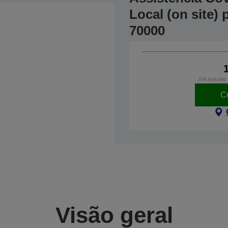
Local (on site)
70000
IVA incluído
C
Visão geral