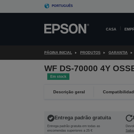
Skip
PORTUGUÊS
to
main
content
CASA
EMP
PÁGINA INICIAL
PRODUTOS
GARANTIA
WF DS-70000 4Y OSSE
Em stock
Descrição geral
Compatibilida
Entrega padrão gratuita
Entrega padrão gratuita em todas as
Devol
encomendas superiores a 25 €
Saiba