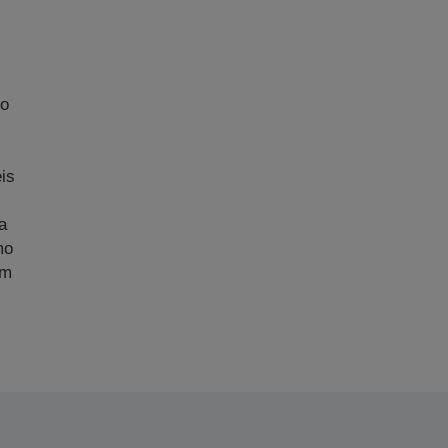
No
m
is
a
mo
am