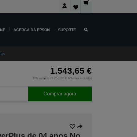
INE
ACERCA DA EPSON
SUPORTE
lus
1.543,65 €
IVA incluído (1.255,00 € IVA não incluído)
Comprar agora
verPlus de 04 anos No