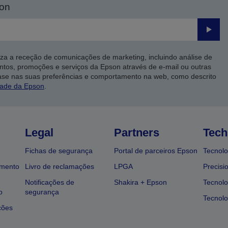
son
Enviar
iza a receção de comunicações de marketing, incluindo análise de
ntos, promoções e serviços da Epson através de e-mail ou outras
ase nas suas preferências e comportamento na web, como descrito
dade da Epson
.
Legal
Partners
Tech
Fichas de segurança
Portal de parceiros Epson
Tecnolo
amento
Livro de reclamações
LPGA
Precisi
Notificações de
Shakira + Epson
Tecnolo
o
segurança
Tecnolo
ções