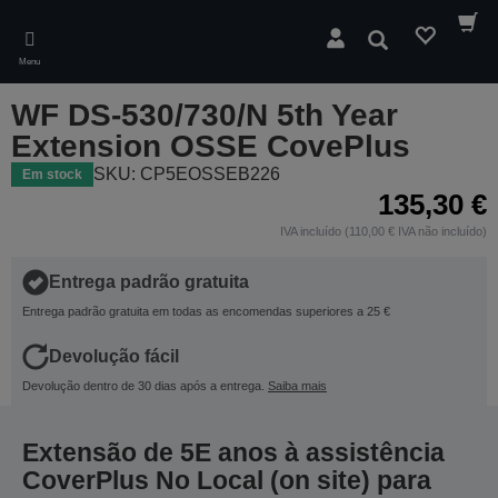
Skip
to
Pesquisar
main
Menu
content
WF DS-530/730/N 5th Year
Extension OSSE CovePlus
SKU: CP5EOSSEB226
Em stock
135,30 €
IVA incluído (110,00 € IVA não incluído)
Entrega padrão gratuita
Entrega padrão gratuita em todas as encomendas superiores a 25 €
Devolução fácil
Devolução dentro de 30 dias após a entrega.
Saiba mais
Extensão de 5E anos à assistência
CoverPlus No Local (on site) para