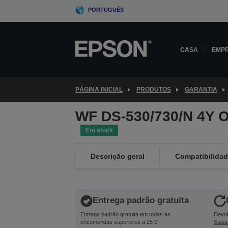
Skip
PORTUGUÊS
to
main
content
CASA
EMP
PÁGINA INICIAL
PRODUTOS
GARANTIA
WF DS-530/730/N 4Y 
Em stock
Descrição geral
Compatibilida
Entrega padrão gratuita
Entrega padrão gratuita em todas as
Devol
encomendas superiores a 25 €
Saiba