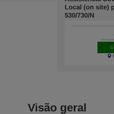
Local (on site)
530/730/N
IVA incluíd
C
Visão geral