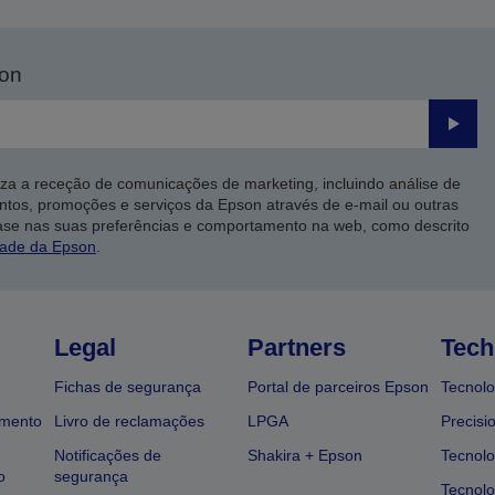
son
Enviar
iza a receção de comunicações de marketing, incluindo análise de
ntos, promoções e serviços da Epson através de e-mail ou outras
ase nas suas preferências e comportamento na web, como descrito
dade da Epson
.
Legal
Partners
Tech
Fichas de segurança
Portal de parceiros Epson
Tecnolo
amento
Livro de reclamações
LPGA
Precisi
Notificações de
Shakira + Epson
Tecnolo
o
segurança
Tecnolo