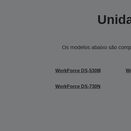
Unida
Os modelos abaixo são compa
WorkForce DS-530III
W
WorkForce DS-730N