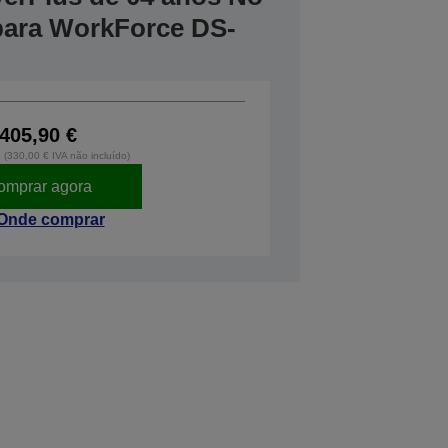
 para WorkForce DS-
405,90 €
o (330,00 € IVA não incluído)
omprar agora
Onde comprar