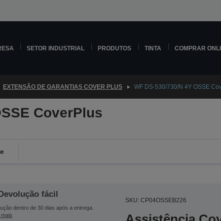
RESA
SETOR INDUSTRIAL
PRODUTOS
TINTA
COMPRAR ONL
EXTENSÃO DE GARANTIAS COVER PLUS
WF DS-530/730/N 4Y OSSE Cov
OSSE CoverPlus
de
Devolução fácil
SKU: CP04OSSEB226
ução dentro de 30 dias após a entrega.
Assistência Co
 mais