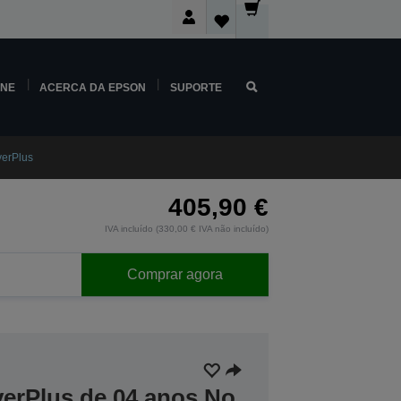
INE
ACERCA DA EPSON
SUPORTE
erPlus
405,90 €
IVA incluído (330,00 € IVA não incluído)
Comprar agora
verPlus de 04 anos No