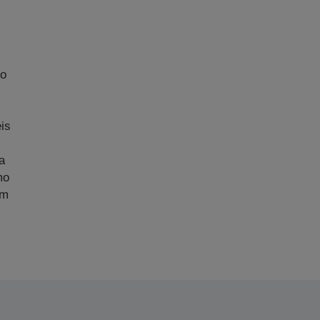
No
m
is
a
mo
am