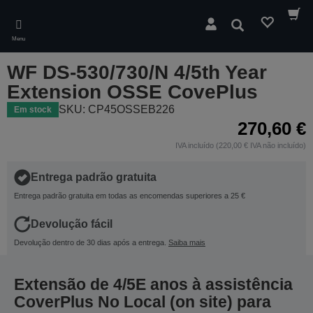
Skip
to
Pesquisar
main
Menu
content
WF DS-530/730/N 4/5th Year
Extension OSSE CovePlus
SKU: CP45OSSEB226
Em stock
270,60 €
IVA incluído (220,00 € IVA não incluído)
Entrega padrão gratuita
Entrega padrão gratuita em todas as encomendas superiores a 25 €
Devolução fácil
Devolução dentro de 30 dias após a entrega.
Saiba mais
Extensão de 4/5E anos à assistência
CoverPlus No Local (on site) para