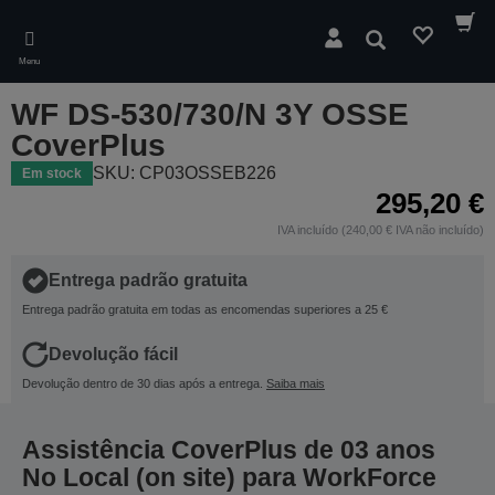
Skip
to
Pesquisar
main
Menu
content
WF DS-530/730/N 3Y OSSE
CoverPlus
SKU: CP03OSSEB226
Em stock
295,20 €
IVA incluído (240,00 € IVA não incluído)
Entrega padrão gratuita
Entrega padrão gratuita em todas as encomendas superiores a 25 €
Devolução fácil
Devolução dentro de 30 dias após a entrega.
Saiba mais
Assistência CoverPlus de 03 anos
No Local (on site) para WorkForce