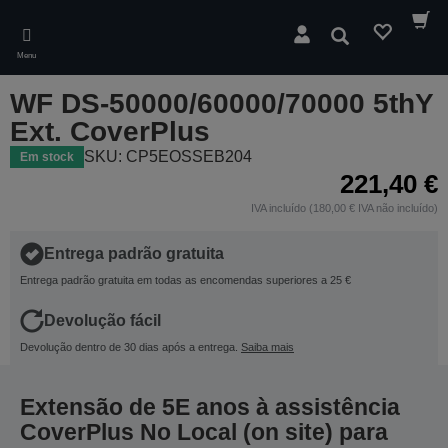
Skip
to
Pesquisar
main
Menu
content
WF DS-50000/60000/70000 5thY
Ext. CoverPlus
SKU: CP5EOSSEB204
Em stock
221,40 €
IVA incluído (180,00 € IVA não incluído)
Entrega padrão gratuita
Entrega padrão gratuita em todas as encomendas superiores a 25 €
Devolução fácil
Devolução dentro de 30 dias após a entrega.
Saiba mais
Extensão de 5E anos à assistência
CoverPlus No Local (on site) para