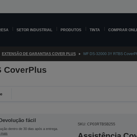
RESA
SETOR INDUSTRIAL
PRODUTOS
TINTA
COMPRAR ONL
EXTENSÃO DE GARANTIAS COVER PLUS
WF DS-32000 3Y RTBS CoverP
 CoverPlus
de
Devolução fácil
SKU: CP03RTBSB255
ução dentro de 30 dias após a entrega.
Assistência Co
 mais