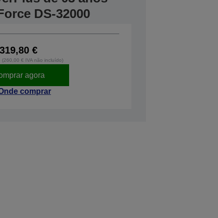
Force DS-32000
319,80 €
o (260,00 € IVA não incluído)
omprar agora
Onde comprar