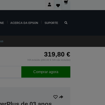
INE
ACERCA DA EPSON
SUPORTE
lus
319,80 €
IVA incluído (260,00 € IVA não incluído)
Comprar agora
verPlus de 03 anos