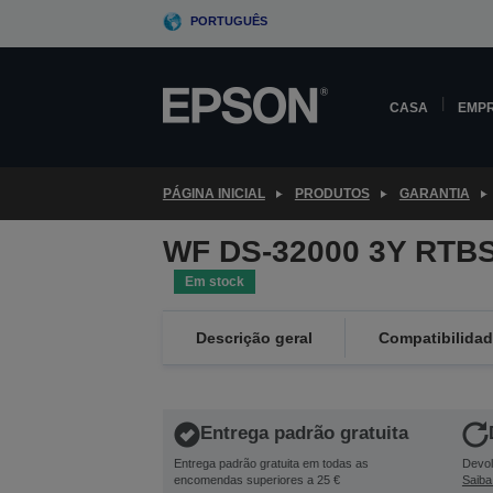
Skip
PORTUGUÊS
to
main
content
CASA
EMP
PÁGINA INICIAL
PRODUTOS
GARANTIA
WF DS-32000 3Y RTBS
Em stock
Descrição geral
Compatibilida
Entrega padrão gratuita
Entrega padrão gratuita em todas as
Devol
encomendas superiores a 25 €
Saiba