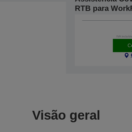
RTB para Work
IVA incluíd
C
Visão geral