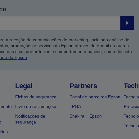
son
Enviar
iza a receção de comunicações de marketing, incluindo análise de
ntos, promoções e serviços da Epson através de e-mail ou outras
ase nas suas preferências e comportamento na web, como descrito
dade da Epson
.
Legal
Partners
Tech
Fichas de segurança
Portal de parceiros Epson
Tecnolo
amento
Livro de reclamações
LPGA
Precisi
Notificações de
Shakira + Epson
Tecnolo
o
segurança
Tecnolo
ções