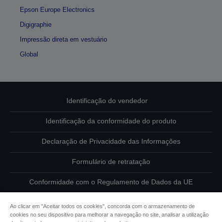
Epson Europe Electronics
Digigraphie
Impressão direta em vestuário
Global
Identificação do vendedor
Identificação da conformidade do produto
Declaração de Privacidade das Informações
Formulário de retratação
Conformidade com o Regulamento de Dados da UE
Contacte-nos sobre os seus dados
Ao clicar em "Aceitar todos os cookies", concorda com o armazenamento de
cookies no seu dispositivo para melhorar a navegação no site, analisar a utilização