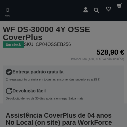
Skip
to
Pesquisar
main
Menu
content
WF DS-30000 4Y OSSE
CoverPlus
SKU: CP04OSSEB256
Em stock
528,90 €
IVA incluído (430,00 € IVA não incluído)
Entrega padrão gratuita
Entrega padrão gratuita em todas as encomendas superiores a 25 €
Devolução fácil
Devolução dentro de 30 dias após a entrega.
Saiba mais
Assistência CoverPlus de 04 anos
No Local (on site) para WorkForce