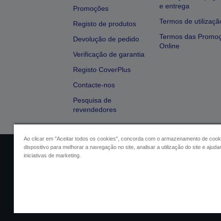
e entrega
Promoções
Termos de utilizaçã
Registo de produtos
Termos das Promo
Devolução de pedido
Online
Verificação de garantia
Registo CoverPlus
Contacte-nos
Pesquisa de
revendedores
Ao clicar em "Aceitar todos os cookies", concorda com o armazenamento de cook
dispositivo para melhorar a navegação no site, analisar a utilização do site e ajud
Identificação do vendedor
Identifica
iniciativas de marketing.
Conformidade com o Regu