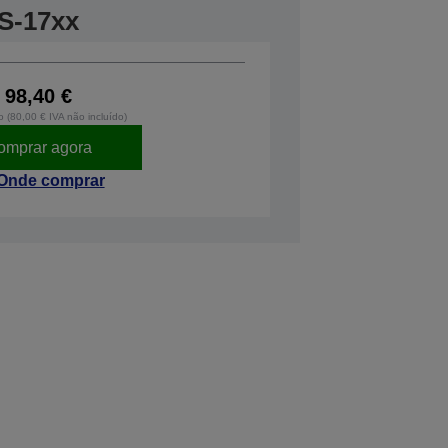
S-17xx
98,40 €
o (80,00 € IVA não incluído)
omprar agora
Onde comprar