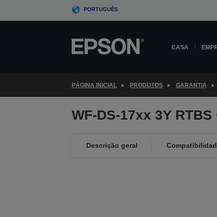
Skip
PORTUGUÊS
to
main
content
CASA
EMP
PÁGINA INICIAL
PRODUTOS
GARANTIA
WF-DS-17xx 3Y RTBS 
Descrição geral
Compatibilida