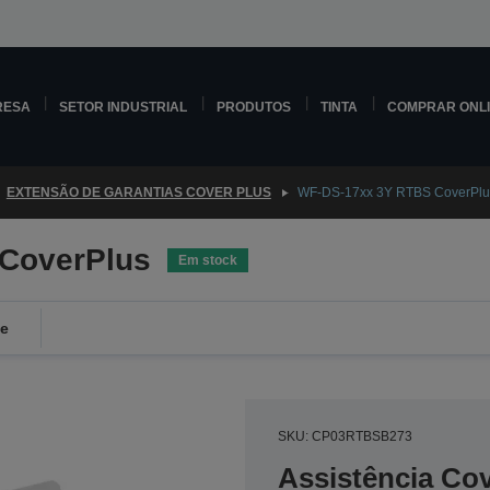
RESA
SETOR INDUSTRIAL
PRODUTOS
TINTA
COMPRAR ONL
EXTENSÃO DE GARANTIAS COVER PLUS
WF-DS-17xx 3Y RTBS CoverPlu
CoverPlus
Em stock
de
SKU: CP03RTBSB273
Assistência Co