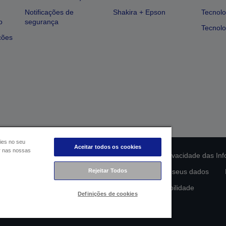
Notificações de
Shakira + Epson
Tecnolo
o
segurança
Tecnolo
ções
ies no seu
Aceitar todos os cookies
ar nas nossas
ção da conformidade do produto
Declaração de Privacidade das In
lamento de Dados da UE
Contacte-nos sobre os seus dados
Rejeitar Todos
Compromisso da Epson para com a acessibilidade
Definições de cookies
Copyright © 2026 Seiko Epson