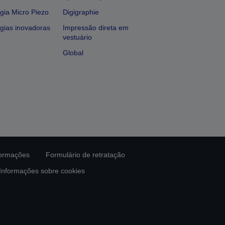
gia Micro Piezo
Digigraphie
gias inovadoras
Impressão direta em
vestuário
Global
formações
Formulário de retratação
Informações sobre cookies