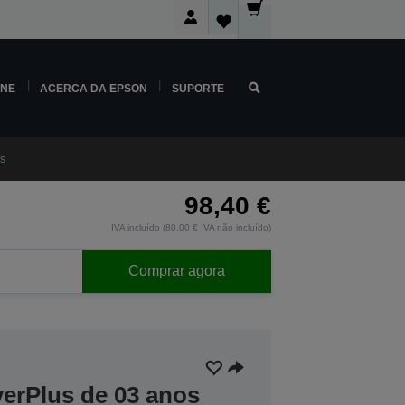
INE
ACERCA DA EPSON
SUPORTE
s
98,40 €
IVA incluído (80,00 € IVA não incluído)
Comprar agora
verPlus de 03 anos