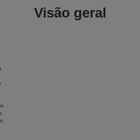
Visão geral
a
e
ão
s
 o