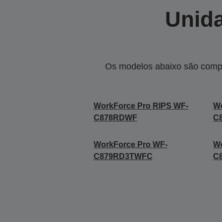
Unida
Os modelos abaixo são compa
WorkForce Pro RIPS WF-
Wo
C878RDWF
C
WorkForce Pro WF-
Wo
C879RD3TWFC
C