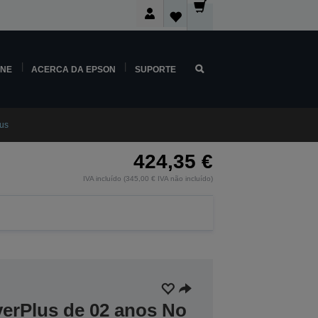
INE
ACERCA DA EPSON
SUPORTE
us
424,35 €
IVA incluído (345,00 € IVA não incluído)
verPlus de 02 anos No