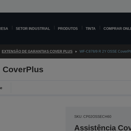
RESA
SETOR INDUSTRIAL
PRODUTOS
TINTA
COMPRAR ONL
EXTENSÃO DE GARANTIAS COVER PLUS
WF-C878/9 R 2Y OSSE CoverPl
 CoverPlus
de
SKU: CP02OSSECH60
Assistência Co