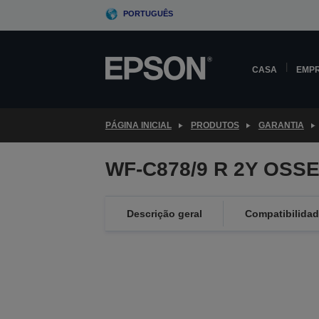
Skip
PORTUGUÊS
to
main
content
CASA
EMP
PÁGINA INICIAL
PRODUTOS
GARANTIA
WF-C878/9 R 2Y OSSE
Descrição geral
Compatibilida