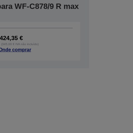
 para WF-C878/9 R max
424,35 €
o (345,00 € IVA não incluído)
Onde comprar