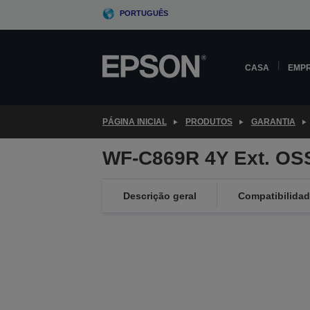
Skip
PORTUGUÊS
to
main
content
CASA
EMP
PÁGINA INICIAL
PRODUTOS
GARANTIA
WF-C869R 4Y Ext. OS
Descrição geral
Compatibilida