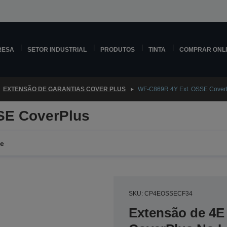
RESA
SETOR INDUSTRIAL
PRODUTOS
TINTA
COMPRAR ONL
EXTENSÃO DE GARANTIAS COVER PLUS
WF-C869R 4Y Ext. OSSE Cover
SE CoverPlus
de
SKU: CP4EOSSECF34
Extensão de 4E 