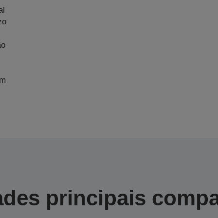
al
zo
ão
im
des principais compa