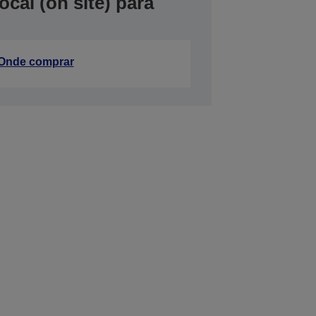
cal (on site) para
Onde comprar