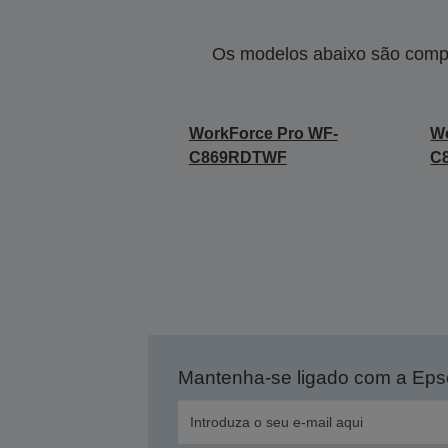
Os modelos abaixo são compa
WorkForce Pro WF-
Wo
C869RDTWF
C
Mantenha-se ligado com a Ep