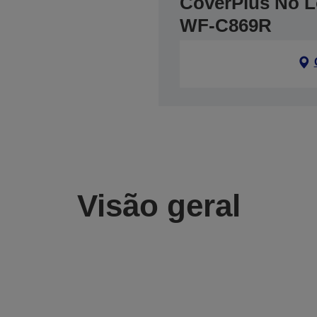
CoverPlus No Lo
WF-C869R
Visão geral