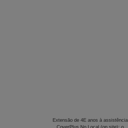
Extensão de 4E anos à assistência
CoverPlus No Local (on site); o