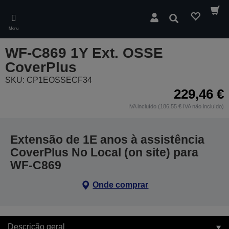
Skip
to
Pesquisar
main
Menu
content
WF-C869 1Y Ext. OSSE
CoverPlus
SKU: CP1EOSSECF34
229,46 €
IVA incluído (186,55 € IVA não incluído)
Extensão de 1E anos à assistência
CoverPlus No Local (on site) para
WF-C869
Onde comprar
Descrição geral