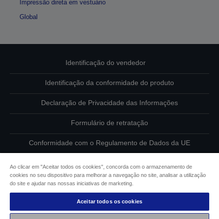
Impressão direta em vestuário
Global
Identificação do vendedor
Identificação da conformidade do produto
Declaração de Privacidade das Informações
Formulário de retratação
Conformidade com o Regulamento de Dados da UE
Contacte-nos sobre os seus dados
Ao clicar em "Aceitar todos os cookies", concorda com o armazenamento de
cookies no seu dispositivo para melhorar a navegação no site, analisar a utilização
Informações sobre cookies
do site e ajudar nas nossas iniciativas de marketing.
Aceitar todos os cookies
Compromisso da Epson para com a acessibilidade