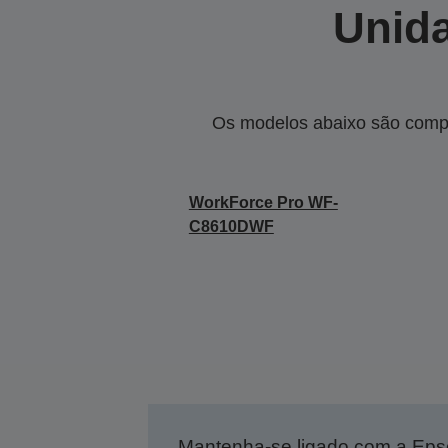
Unida
Os modelos abaixo são compa
WorkForce Pro WF-
C8610DWF
Mantenha-se ligado com a Ep