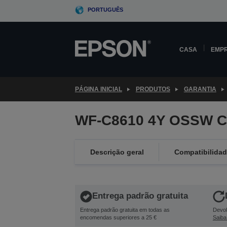
Skip
PORTUGUÊS
to
main
content
CASA
EMP
PÁGINA INICIAL
PRODUTOS
GARANTIA
WF-C8610 4Y OSSW C
Descrição geral
Compatibilida
Entrega padrão gratuita
Entrega padrão gratuita em todas as
Devol
encomendas superiores a 25 €
Saiba