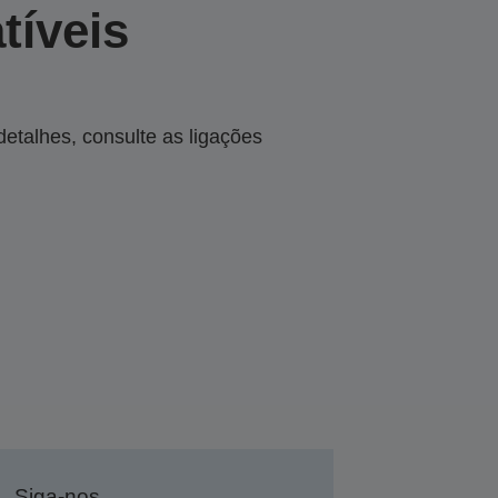
tíveis
talhes, consulte as ligações
Siga-nos