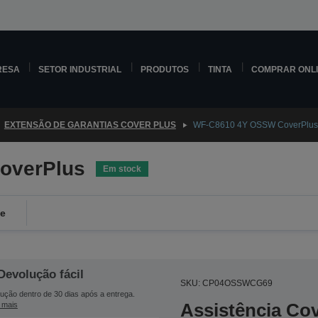
RESA
SETOR INDUSTRIAL
PRODUTOS
TINTA
COMPRAR ONL
EXTENSÃO DE GARANTIAS COVER PLUS
WF-C8610 4Y OSSW CoverPlus
overPlus
Em stock
de
Devolução fácil
SKU: CP04OSSWCG69
ução dentro de 30 dias após a entrega.
Assistência Co
 mais