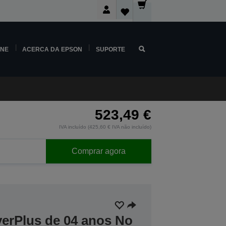
INE
ACERCA DA EPSON
SUPORTE
523,49 €
IVA incluído (425,60 € IVA não incluído)
Comprar agora
verPlus de 04 anos No