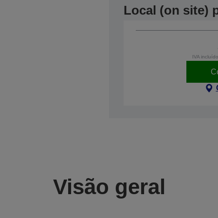
Local (on site)
IVA incluíd
C
Visão geral