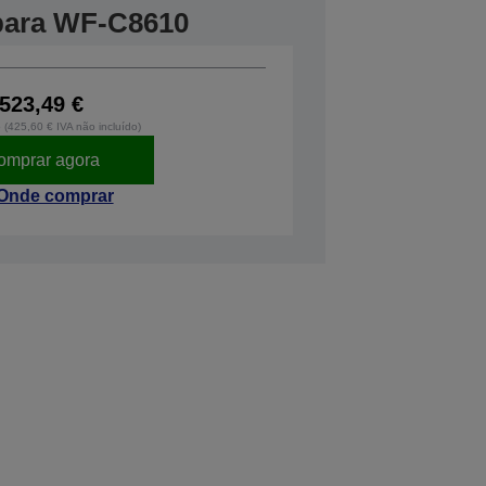
 para WF-C8610
523,49 €
o (425,60 € IVA não incluído)
omprar agora
Onde comprar