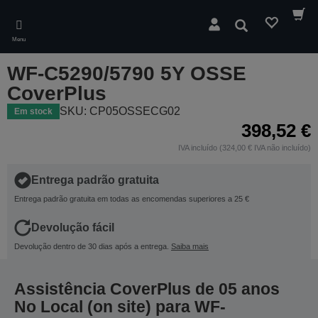
Skip
to
Pesquisar
main
Menu
content
WF-C5290/5790 5Y OSSE
CoverPlus
SKU: CP05OSSECG02
Em stock
398,52 €
IVA incluído (324,00 € IVA não incluído)
Entrega padrão gratuita
Entrega padrão gratuita em todas as encomendas superiores a 25 €
Devolução fácil
Devolução dentro de 30 dias após a entrega.
Saiba mais
Assistência CoverPlus de 05 anos
No Local (on site) para WF-