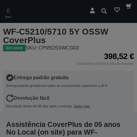
Skip
to
Pesquisar
main
Menu
content
WF-C5210/5710 5Y OSSW
CoverPlus
SKU: CP05OSSWCG03
Em stock
398,52 €
IVA incluído (324,00 € IVA não incluído)
Entrega padrão gratuita
Entrega padrão gratuita em todas as encomendas superiores a 25 €
Devolução fácil
Devolução dentro de 30 dias após a entrega.
Saiba mais
Assistência CoverPlus de 05 anos
No Local (on site) para WF-