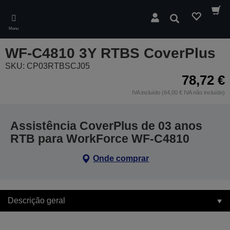
Skip
to
Pesquisar
main
Menu
content
WF-C4810 3Y RTBS CoverPlus
SKU: CP03RTBSCJ05
78,72 €
IVA incluído (64,00 € IVA não incluído)
Assistência CoverPlus de 03 anos
RTB para WorkForce WF-C4810
Onde comprar
Descrição geral