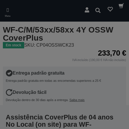
Skip
to
Pesquisar
main
Menu
content
WF-C/M/53xx/58xx 4Y OSSW
CoverPlus
SKU: CP04OSSWCK23
Em stock
233,70 €
IVA incluído (190,00 € IVA não incluído)
Entrega padrão gratuita
Entrega padrão gratuita em todas as encomendas superiores a 25 €
Devolução fácil
Devolução dentro de 30 dias após a entrega.
Saiba mais
Assistência CoverPlus de 04 anos
No Local (on site) para WF-