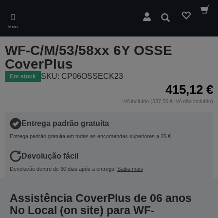
Skip
to
Pesquisar
main
Menu
content
WF-C/M/53/58xx 6Y OSSE
CoverPlus
SKU: CP06OSSECK23
Em stock
415,12 €
IVA incluído (337,50 € IVA não incluído)
Entrega padrão gratuita
Entrega padrão gratuita em todas as encomendas superiores a 25 €
Devolução fácil
Devolução dentro de 30 dias após a entrega.
Saiba mais
Assistência CoverPlus de 06 anos
No Local (on site) para WF-