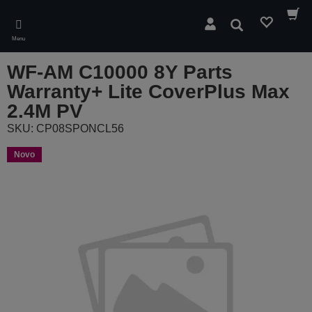
Skip
to
Pesquisar
main
Menu
content
WF-AM C10000 8Y Parts
Warranty+ Lite CoverPlus Max
2.4M PV
SKU: CP08SPONCL56
Novo