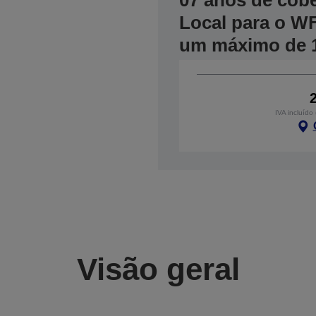
07 anos de cob
Local para o W
um máximo de 
IVA incluído
Visão geral