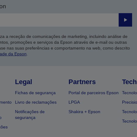
son
Enviar
iza a receção de comunicações de marketing, incluindo análise de
ntos, promoções e serviços da Epson através de e-mail ou outras
ase nas suas preferências e comportamento na web, como descrito
dade da Epson
.
Legal
Partners
Tech
Fichas de segurança
Portal de parceiros Epson
Tecnolo
amento
Livro de reclamações
LPGA
Precisi
Notificações de
Shakira + Epson
Tecnolo
o
segurança
Tecnolo
ções