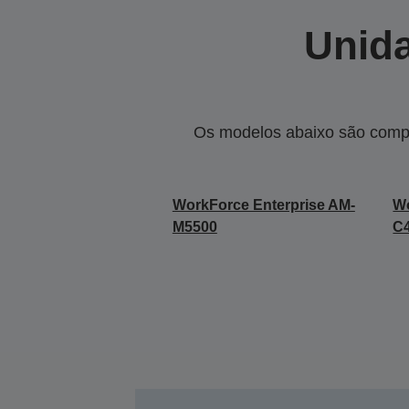
Unida
Os modelos abaixo são compa
WorkForce Enterprise AM-
Wo
M5500
C4