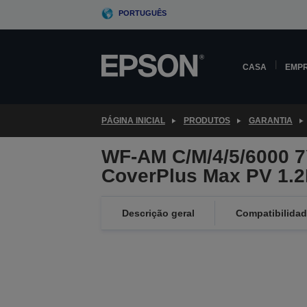
Skip
PORTUGUÊS
to
main
content
CASA
EMP
PÁGINA INICIAL
PRODUTOS
GARANTIA
WF-AM C/M/4/5/6000 
CoverPlus Max PV 1.
Descrição geral
Compatibilida