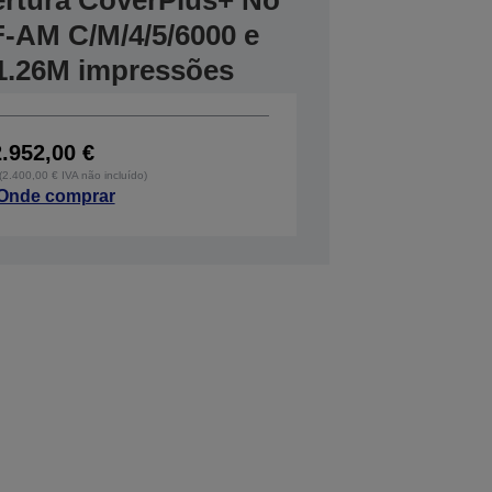
ertura CoverPlus+ No
F-AM C/M/4/5/6000 e
1.26M impressões
2.952,00 €
 (2.400,00 € IVA não incluído)
Onde comprar