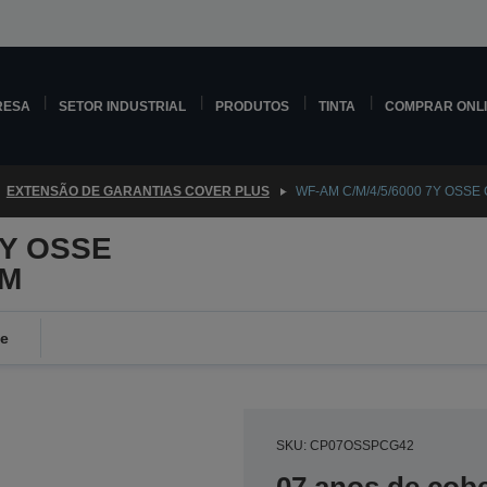
RESA
SETOR INDUSTRIAL
PRODUTOS
TINTA
COMPRAR ONL
EXTENSÃO DE GARANTIAS COVER PLUS
WF-AM C/M/4/5/6000 7Y OSSE 
7Y OSSE
2M
de
SKU: CP07OSSPCG42