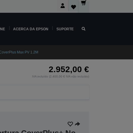
INE
ACERCA DA EPSON
SUPORTE
CoverPlus Max PV 1.2M
2.952,00 €
IVA incluído (2.400,00 € IVA não incluído)