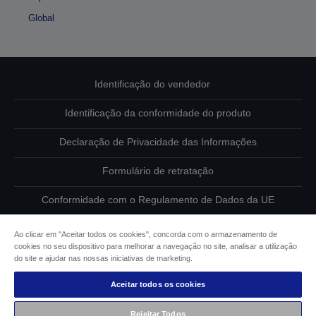
Global
Identificação do vendedor
Identificação da conformidade do produto
Declaração de Privacidade das Informações
Formulário de retratação
Conformidade com o Regulamento de Dados da UE
Contacte-nos sobre os seus dados
Ao clicar em "Aceitar todos os cookies", concorda com o armazenamento de
cookies no seu dispositivo para melhorar a navegação no site, analisar a utilização
Informações sobre cookies
do site e ajudar nas nossas iniciativas de marketing.
Aceitar todos os cookies
Compromisso da Epson para com a acessibilidade
Rejeitar Todos