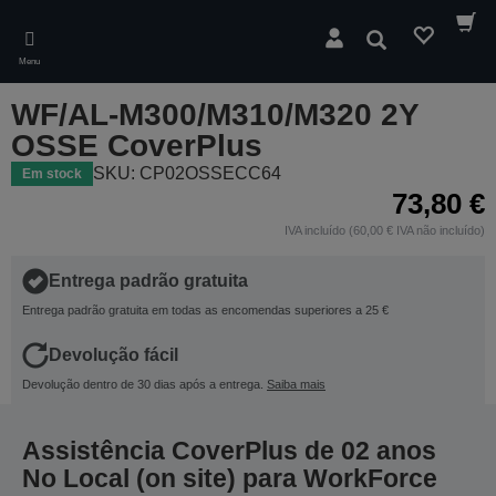
Skip
to
Pesquisar
main
Menu
content
WF/AL-M300/M310/M320 2Y
OSSE CoverPlus
SKU: CP02OSSECC64
Em stock
73,80 €
IVA incluído (60,00 € IVA não incluído)
Entrega padrão gratuita
Entrega padrão gratuita em todas as encomendas superiores a 25 €
Devolução fácil
Devolução dentro de 30 dias após a entrega.
Saiba mais
Assistência CoverPlus de 02 anos
No Local (on site) para WorkForce