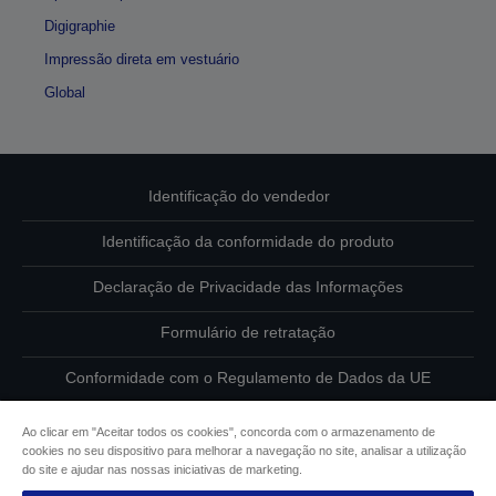
Digigraphie
Impressão direta em vestuário
Global
Identificação do vendedor
Identificação da conformidade do produto
Declaração de Privacidade das Informações
Formulário de retratação
Conformidade com o Regulamento de Dados da UE
Contacte-nos sobre os seus dados
Ao clicar em "Aceitar todos os cookies", concorda com o armazenamento de
cookies no seu dispositivo para melhorar a navegação no site, analisar a utilização
Informações sobre cookies
do site e ajudar nas nossas iniciativas de marketing.