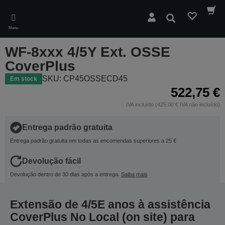
Skip
to
Pesquisar
main
Menu
content
WF-8xxx 4/5Y Ext. OSSE
CoverPlus
SKU: CP45OSSECD45
Em stock
522,75 €
IVA incluído (425,00 € IVA não incluído)
Entrega padrão gratuita
Entrega padrão gratuita em todas as encomendas superiores a 25 €
Devolução fácil
Devolução dentro de 30 dias após a entrega.
Saiba mais
Extensão de 4/5E anos à assistência
CoverPlus No Local (on site) para